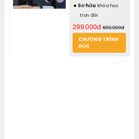
Sở hữu
khóa học
trọn đời
299.000đ
600.000đ
CHƯƠNG TRÌNH
HỌC