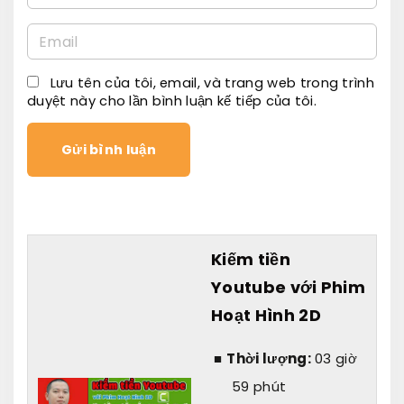
a
E
m
m
e
Lưu tên của tôi, email, và trang web trong trình
a
*
duyệt này cho lần bình luận kế tiếp của tôi.
i
l
*
Kiếm tiền
Youtube với Phim
Hoạt Hình 2D
Thời lượng:
03 giờ
59 phút