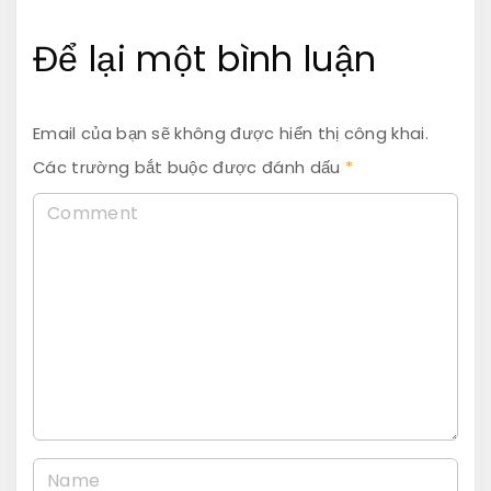
Để lại một bình luận
Email của bạn sẽ không được hiển thị công khai.
Các trường bắt buộc được đánh dấu
*
C
o
m
m
e
n
t
N