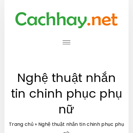
S
k
i
p
t
o
c
o
Nghệ thuật nhắn
n
t
tin chinh phục phụ
e
nữ
n
t
Trang chủ
»
Nghệ thuật nhắn tin chinh phục phụ