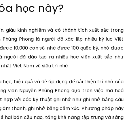
hóa học này?
n, giàu kinh nghiệm và có thành tích xuất sắc trong
n Phùng Phong là người đã xác lập nhiều kỷ lục Việt
ớ được 10.000 con số, nhớ được 100 quốc kỳ, nhớ được
à người đã đào tạo ra nhiều học viên xuất sắc như
 nhất Việt Nam về siêu trí nhớ.
ọc, hiệu quả và dễ áp dụng để cải thiện trí nhớ của
iảng viên Nguyễn Phùng Phong dựa trên việc mã hoá
t hợp với các kỹ thuật ghi nhớ như ghi nhớ bằng câu
ng âm thanh, ghi nhớ bằng cảm xúc. Phương pháp này
ả hai bán cầu não, tăng khả năng tập trung và sáng