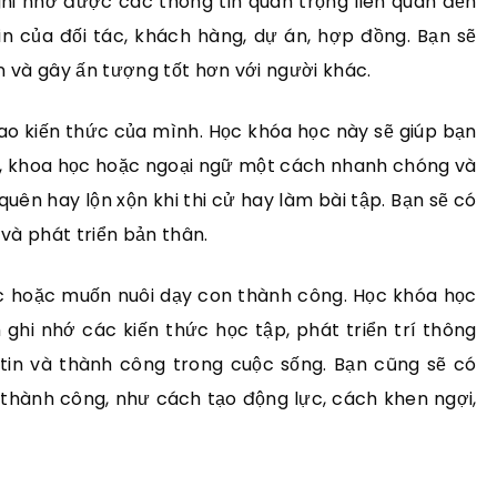
ghi nhớ được các thông tin quan trọng liên quan đến
n của đối tác, khách hàng, dự án, hợp đồng. Bạn sẽ
n và gây ấn tượng tốt hơn với người khác.
o kiến thức của mình. Học khóa học này sẽ giúp bạn
, khoa học hoặc ngoại ngữ một cách nhanh chóng và
 quên hay lộn xộn khi thi cử hay làm bài tập. Bạn sẽ có
và phát triển bản thân.
c hoặc muốn nuôi dạy con thành công. Học khóa học
ghi nhớ các kiến thức học tập, phát triển trí thông
 tin và thành công trong cuộc sống. Bạn cũng sẽ có
thành công, như cách tạo động lực, cách khen ngợi,