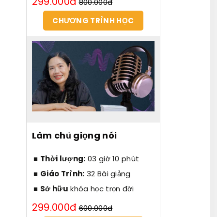
299.000đ
800.000đ
CHƯƠNG TRÌNH HỌC
Làm chủ giọng nói
Thời lượng:
03 giờ 10 phút
Giáo Trình:
32 Bài giảng
Sở hữu
khóa học trọn đời
299.000đ
600.000đ