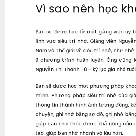
Vì sao nên học k
Bạn sẽ được học từ một giảng viên uy tí
lĩnh vực siêu trí nhớ. Giảng viên Nguyễ
Nam và Thế giới về siêu trí nhớ, như nh
9 chương trình huấn luyện. Ông cũng l
Nguyễn Thị Thanh Tú – kỷ lục gia nhỏ tuổi
Bạn sẽ được học một phương pháp khoa h
mình. Phương pháp siêu trí nhớ của g
thông tin thành hình ảnh tương đồng, kế
chuyện, ghi nhớ bằng sơ đồ, ghi nhớ bằ
giúp bạn khai thác được khả năng của c
tạo, giúp bạn nhớ nhanh và lâu hơn.