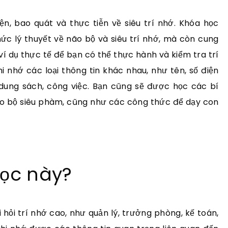
n, bao quát và thực tiễn về siêu trí nhớ. Khóa học
ức lý thuyết về não bộ và siêu trí nhớ, mà còn cung
í dụ thực tế để bạn có thể thực hành và kiểm tra trí
 nhớ các loại thông tin khác nhau, như tên, số điện
i dung sách, công việc. Bạn cũng sẽ được học các bí
ão bộ siêu phàm, cũng như các công thức để dạy con
học này?
 hỏi trí nhớ cao, như quản lý, trưởng phòng, kế toán,