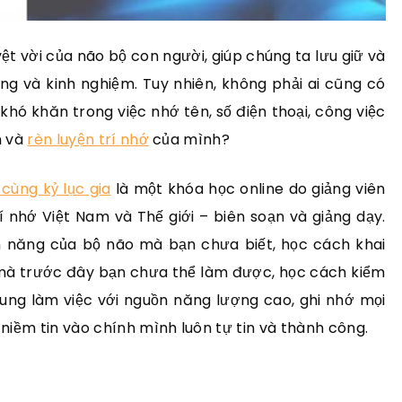
t vời của não bộ con người, giúp chúng ta lưu giữ và
ăng và kinh nghiệm. Tuy nhiên, không phải ai cũng có
khó khăn trong việc nhớ tên, số điện thoại, công việc
n và
rèn luyện trí nhớ
của mình?
 cùng kỷ lục gia
là một khóa học online do giảng viên
í nhớ Việt Nam và Thế giới – biên soạn và giảng dạy.
m năng của bộ não mà bạn chưa biết, học cách khai
mà trước đây bạn chưa thể làm được, học cách kiểm
ung làm việc với nguồn năng lượng cao, ghi nhớ mọi
iềm tin vào chính mình luôn tự tin và thành công.