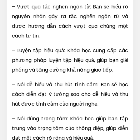
– Vượt qua tắc nghẽn ngôn từ: Bạn sẽ hiểu rõ
nguyên nhân gây ra tắc nghẽn ngôn từ và
được hướng dẫn cách vượt qua chúng một
cách tự tin.
– Luyện tập hiệu quả: Khóa học cung cấp các
phương pháp luyện tập hiệu quả, giúp bạn giải
phóng và tăng cường khả năng giao tiếp.
– Nói dễ hiểu và thu hút tình cảm: Bạn sẽ học
cách diễn đạt ý tưởng sao cho dễ hiểu và thu
hút được tình cảm của người nghe.
– Nói đúng trọng tâm: Khóa học giúp bạn tập
trung vào trọng tâm của thông điệp, giúp diễn
đạt một cách rõ ràng và hiệu quả.