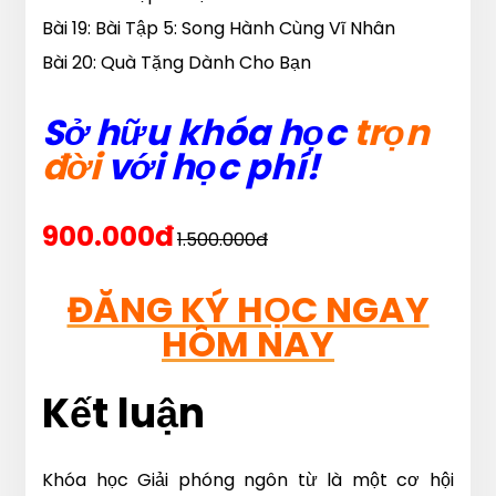
Bài 19: Bài Tập 5: Song Hành Cùng Vĩ Nhân
Bài 20: Quà Tặng Dành Cho Bạn
Sở hữu khóa học
trọn
đời
với học phí!
900.000đ
1.500.000đ
ĐĂNG KÝ HỌC NGAY
HÔM NAY
Kết luận
Khóa học Giải phóng ngôn từ là một cơ hội