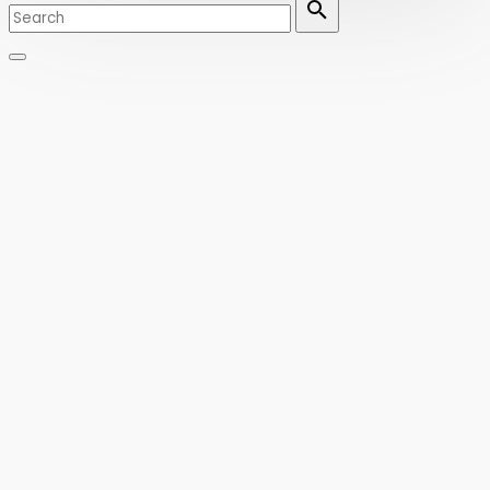
Search
Search
for:
Go
to
top