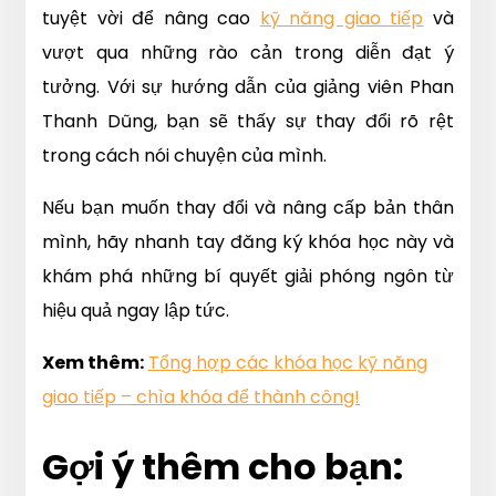
tuyệt vời để nâng cao
kỹ năng giao tiếp
và
vượt qua những rào cản trong diễn đạt ý
tưởng. Với sự hướng dẫn của giảng viên Phan
Thanh Dũng, bạn sẽ thấy sự thay đổi rõ rệt
trong cách nói chuyện của mình.
Nếu bạn muốn thay đổi và nâng cấp bản thân
mình, hãy nhanh tay đăng ký khóa học này và
khám phá những bí quyết giải phóng ngôn từ
hiệu quả ngay lập tức.
Xem thêm:
Tổng hợp các khóa học kỹ năng
giao tiếp – chìa khóa để thành công!
Gợi ý thêm cho bạn: