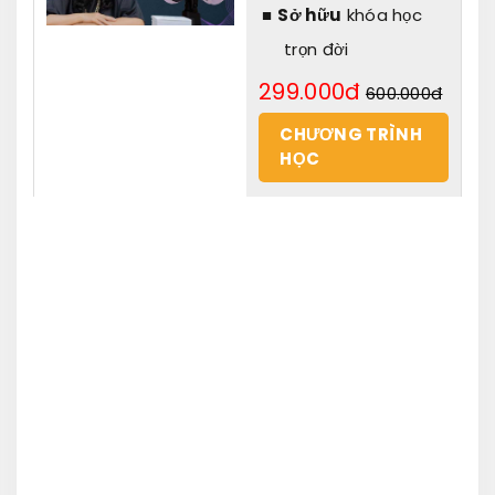
Sở hữu
khóa học
trọn đời
299.000đ
600.000đ
CHƯƠNG TRÌNH
HỌC