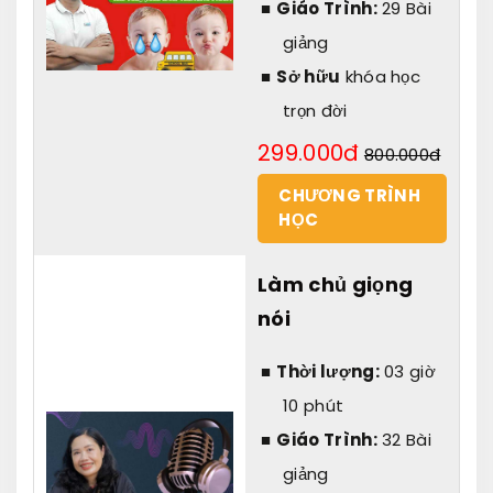
Giáo Trình:
29 Bài
giảng
Sở hữu
khóa học
trọn đời
299.000đ
800.000đ
CHƯƠNG TRÌNH
HỌC
Làm chủ giọng
nói
Thời lượng:
03 giờ
10 phút
Giáo Trình:
32 Bài
giảng