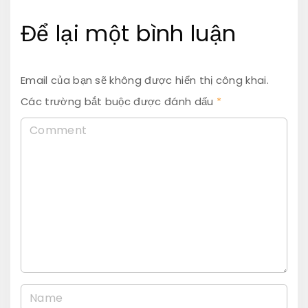
Để lại một bình luận
Email của bạn sẽ không được hiển thị công khai.
Các trường bắt buộc được đánh dấu
*
C
o
m
m
e
n
t
N