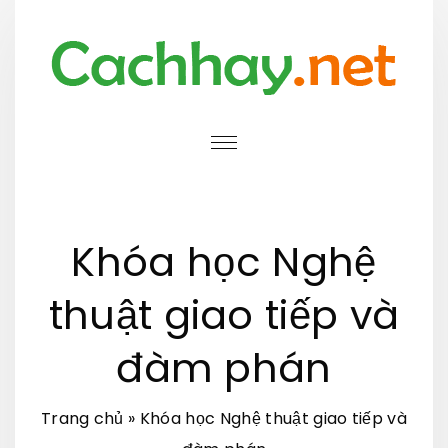
S
k
i
p
t
o
c
o
Khóa học Nghệ
n
t
thuật giao tiếp và
e
đàm phán
n
t
Trang chủ
»
Khóa học Nghệ thuật giao tiếp và