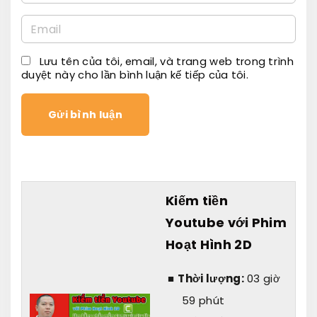
a
E
m
m
e
Lưu tên của tôi, email, và trang web trong trình
a
*
duyệt này cho lần bình luận kế tiếp của tôi.
i
l
*
Kiếm tiền
Youtube với Phim
Hoạt Hình 2D
Thời lượng:
03 giờ
59 phút