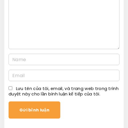
m
m
e
n
t
N
a
E
m
m
e
Lưu tên của tôi, email, và trang web trong trình
a
*
duyệt này cho lần bình luận kế tiếp của tôi.
i
l
*