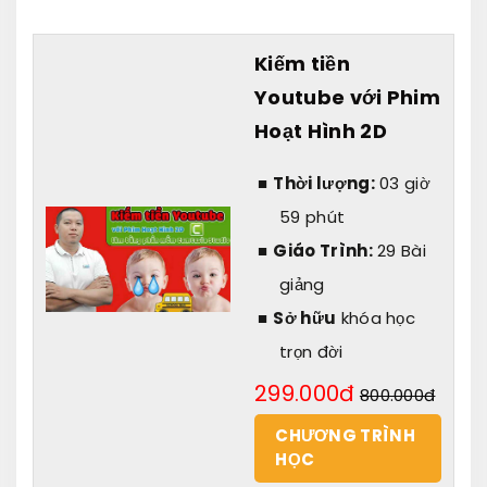
Kiếm tiền
Youtube với Phim
Hoạt Hình 2D
Thời lượng:
03 giờ
59 phút
Giáo Trình:
29 Bài
giảng
Sở hữu
khóa học
trọn đời
299.000đ
800.000đ
CHƯƠNG TRÌNH
HỌC