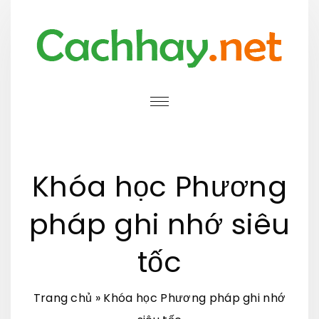
S
k
i
p
t
o
c
o
Khóa học Phương
n
t
pháp ghi nhớ siêu
e
tốc
n
t
Trang chủ
»
Khóa học Phương pháp ghi nhớ